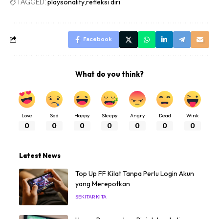
playsonality
refleksi diri
TAGGED:
Facebook
What do you think?
Love
Sad
Happy
Sleepy
Angry
Dead
Wink
0
0
0
0
0
0
0
Latest News
Top Up FF Kilat Tanpa Perlu Login Akun
yang Merepotkan
SEKITAR KITA