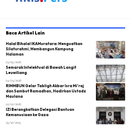
Baca Artikel Lain
Halal Bihalal IKAMuratara: Menguatkan
Silaturahmi, Membangun Kampung
Halaman
03/05/2026
Semarak Intelektual di Bawah Langit
Leuwiliang
04/03/2026
RIMMBUN Gelar Tabligh Akbar Isra Mi’raj
dan Sambut Ramadhan, Hadirkan Ustadz
Maulana
02/02/2026
IZI Berangkatkan Delegasi Bantuan
Kemanusiaan ke Gaza
25/10/2025