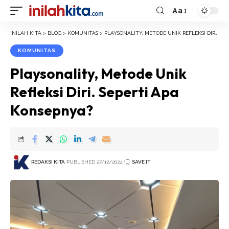
Aa
Font
Resizer
INILAH KITA
>
BLOG
>
KOMUNITAS
>
PLAYSONALITY, METODE UNIK REFLEKSI DIRI. SEPERTI APA KONSEPNYA?
KOMUNITAS
Playsonality, Metode Unik
Refleksi Diri. Seperti Apa
Konsepnya?
REDAKSI KITA
PUBLISHED 27/12/2024