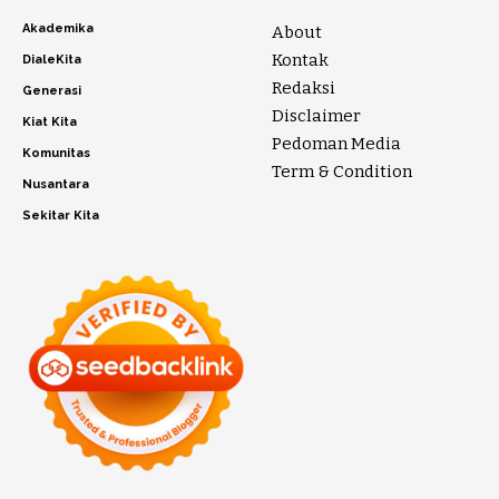
Akademika
About
Kontak
DialeKita
Redaksi
Generasi
Disclaimer
Kiat Kita
Pedoman Media
Komunitas
Term & Condition
Nusantara
Sekitar Kita