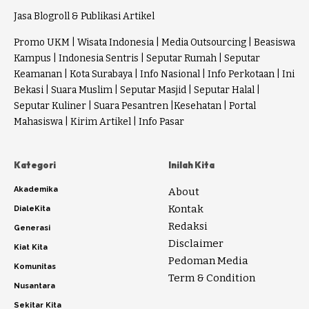
Jasa Blogroll & Publikasi Artikel
Promo UKM
|
Wisata Indonesia
|
Media Outsourcing
|
Beasiswa
Kampus
|
Indonesia Sentris
|
Seputar Rumah
|
Seputar
Keamanan
|
Kota Surabaya
|
Info Nasional
|
Info Perkotaan
|
Ini
Bekasi
|
Suara Muslim
|
Seputar Masjid
|
Seputar Halal
|
Seputar Kuliner
|
Suara Pesantren
|
Kesehatan
|
Portal
Mahasiswa
|
Kirim Artikel
|
Info Pasar
Kategori
Inilah Kita
Akademika
About
Kontak
DialeKita
Redaksi
Generasi
Disclaimer
Kiat Kita
Pedoman Media
Komunitas
Term & Condition
Nusantara
Sekitar Kita