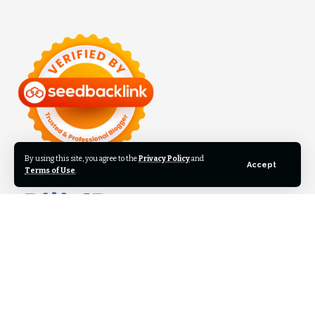
By using this site, you agree to the
Privacy Policy
and
Accept
Terms of Use
.