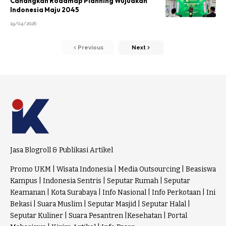
Canangkan Roadmap Planning Wujudkan
Indonesia Maju 2045
19/04/2026
Previous
Next
Jasa Blogroll & Publikasi Artikel
Promo UKM
|
Wisata Indonesia
|
Media Outsourcing
|
Beasiswa
Kampus
|
Indonesia Sentris
|
Seputar Rumah
|
Seputar
Keamanan
|
Kota Surabaya
|
Info Nasional
|
Info Perkotaan
|
Ini
Bekasi
|
Suara Muslim
|
Seputar Masjid
|
Seputar Halal
|
Seputar Kuliner
|
Suara Pesantren
|
Kesehatan
|
Portal