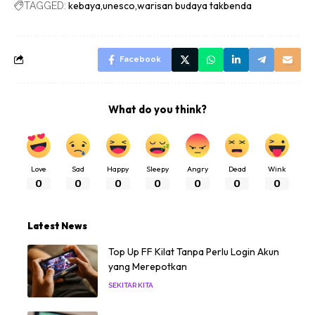
kebaya
unesco
warisan budaya takbenda
TAGGED:
Facebook
What do you think?
Love
Sad
Happy
Sleepy
Angry
Dead
Wink
0
0
0
0
0
0
0
Latest News
Top Up FF Kilat Tanpa Perlu Login Akun
yang Merepotkan
SEKITAR KITA