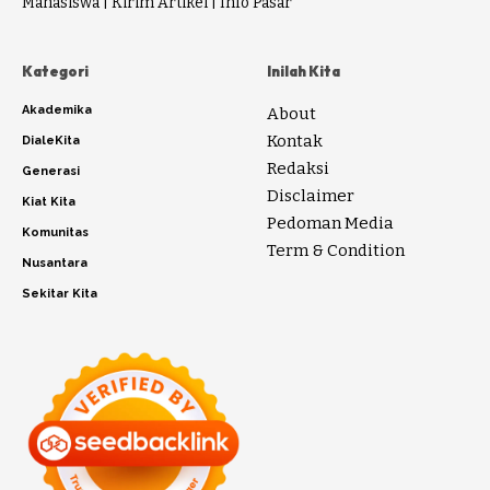
Mahasiswa
|
Kirim Artikel
|
Info Pasar
Kategori
Inilah Kita
Akademika
About
Kontak
DialeKita
Redaksi
Generasi
Disclaimer
Kiat Kita
Pedoman Media
Komunitas
Term & Condition
Nusantara
Sekitar Kita