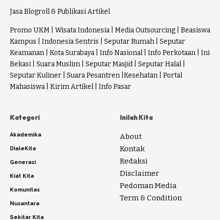
Jasa Blogroll & Publikasi Artikel
Promo UKM
|
Wisata Indonesia
|
Media Outsourcing
|
Beasiswa
Kampus
|
Indonesia Sentris
|
Seputar Rumah
|
Seputar
Keamanan
|
Kota Surabaya
|
Info Nasional
|
Info Perkotaan
|
Ini
Bekasi
|
Suara Muslim
|
Seputar Masjid
|
Seputar Halal
|
Seputar Kuliner
|
Suara Pesantren
|
Kesehatan
|
Portal
Mahasiswa
|
Kirim Artikel
|
Info Pasar
Kategori
Inilah Kita
Akademika
About
Kontak
DialeKita
Redaksi
Generasi
Disclaimer
Kiat Kita
Pedoman Media
Komunitas
Term & Condition
Nusantara
Sekitar Kita