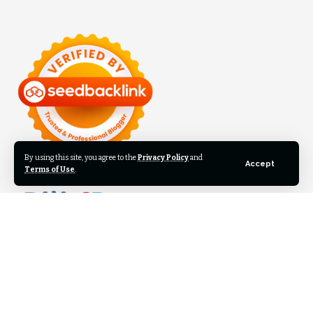
By using this site, you agree to the
Privacy Policy
and
Accept
Terms of Use
.