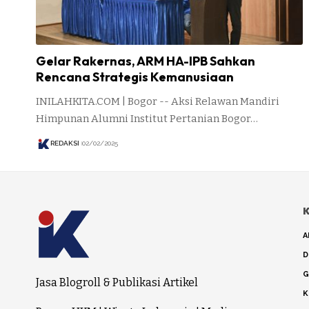
Gelar Rakernas, ARM HA-IPB Sahkan
Rencana Strategis Kemanusiaan
INILAHKITA.COM | Bogor -- Aksi Relawan Mandiri
Himpunan Alumni Institut Pertanian Bogor…
REDAKSI
02/02/2025
K
A
D
G
Jasa Blogroll & Publikasi Artikel
K