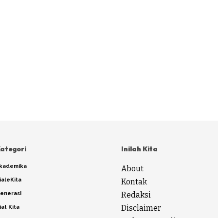
ategori
Inilah Kita
kademika
About
ialeKita
Kontak
enerasi
Redaksi
Disclaimer
iat Kita