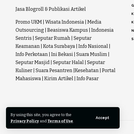
G
Jasa Blogroll & Publikasi Artikel
K
Promo UKM
|
Wisata Indonesia
|
Media
K
Outsourcing
|
Beasiswa Kampus
|
Indonesia
N
Sentris
|
Seputar Rumah
|
Seputar
S
Keamanan
|
Kota Surabaya
|
Info Nasional
|
Info Perkotaan
|
Ini Bekasi
|
Suara Muslim
|
Seputar Masjid
|
Seputar Halal
|
Seputar
Kuliner
|
Suara Pesantren
|
Kesehatan
|
Portal
Mahasiswa
|
Kirim Artikel
|
Info Pasar
By using this site, you agree to the
Accept
Privacy Policy
and
Terms of Use
.
©2024 Inilah Kita