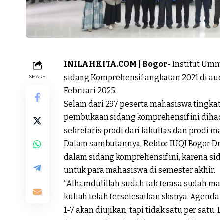
INILAHKITA.COM | Bogor-
Institut Umm
sidang Komprehensif angkatan 2021 di au
SHARE
Februari 2025.
Selain dari 297 peserta mahasiswa tingkat a
pembukaan sidang komprehensif ini dihadir
sekretaris prodi dari fakultas dan prodi 
Dalam sambutannya, Rektor IUQI Bogor Dr. 
dalam sidang komprehensif ini, karena si
untuk para mahasiswa di semester akhir.
“Alhamdulillah sudah tak terasa sudah m
kuliah telah terselesaikan sksnya. Agend
1-7 akan diujikan, tapi tidak satu per sat