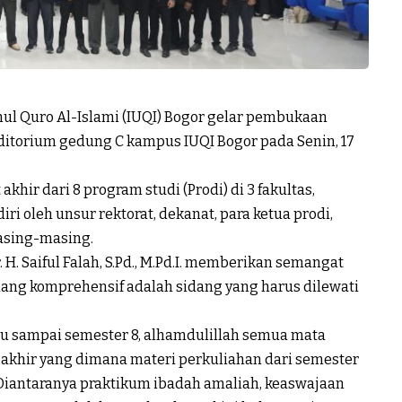
ul Quro Al-Islami
(IUQI) Bogor gelar pembukaan
ditorium gedung C kampus IUQI Bogor pada Senin, 17
khir dari 8 program studi (Prodi) di 3 fakultas,
i oleh unsur rektorat, dekanat, para ketua prodi,
masing-masing.
H. Saiful Falah, S.Pd., M.Pd.I. memberikan semangat
dang komprehensif adalah sidang yang harus dilewati
au sampai semester 8, alhamdulillah semua mata
a akhir yang dimana materi perkuliahan dari semester
u. Diantaranya praktikum ibadah amaliah, keaswajaan