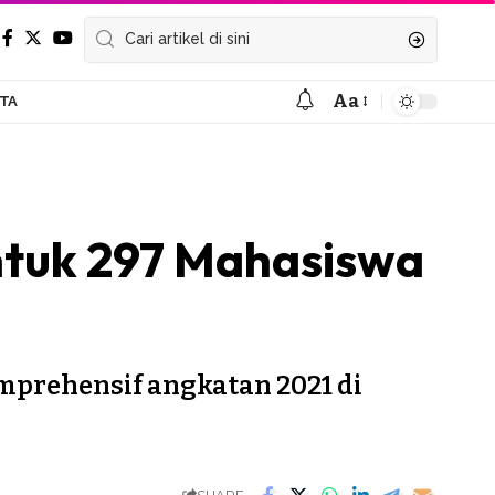
Aa
ITA
Font
Resizer
ntuk 297 Mahasiswa
mprehensif angkatan 2021 di