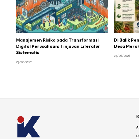
Manajemen Risiko pada Transformasi
Di Balik P
Digital Perusahaan: Tinjauan Literatur
Desa Merah
Sistematis
23/06/2026
23/06/2026
K
A
D