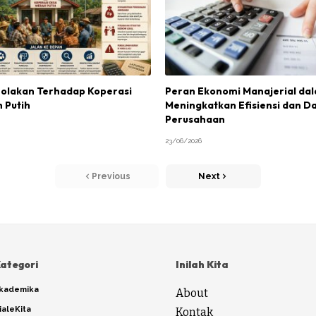
enolakan Terhadap Koperasi
Peran Ekonomi Manajerial da
 Putih
Meningkatkan Efisiensi dan D
Perusahaan
23/06/2026
Previous
Next
ategori
Inilah Kita
kademika
About
ialeKita
Kontak