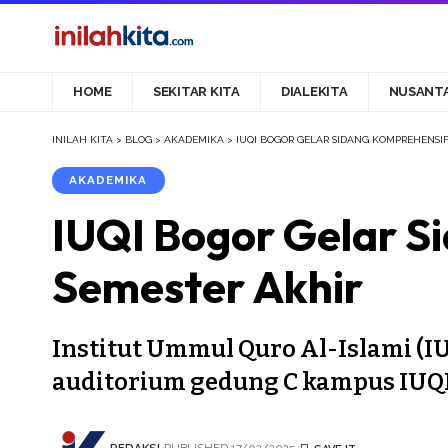
HOME
SEKITAR KITA
DIALEKITA
NUSANT
INILAH KITA
>
BLOG
>
AKADEMIKA
>
IUQI BOGOR GELAR SIDANG KOMPREHENSI
AKADEMIKA
IUQI Bogor Gelar S
Semester Akhir
Institut Ummul Quro Al-Islami (I
auditorium gedung C kampus IUQ