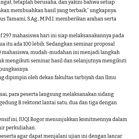
ngat, tetaplah berusaha, dan yakini bahwa setiap
s akan membuahkan hasil yang terbaik,” ungkapnya.
us Tamami, S.Ag., M.Pd.I. memberikan arahan serta
f 297 mahasiswa hari ini siap melaksanakannya pada
a itu ada 100 lebih. Sedangkan seminar proposal
0
mahasiswa
, mudah-mudahan ini menjadi langkah
k mengikuti seminar hasil dan selanjutnya mengikuti
 pungkasnya.
g dipimpin oleh dekan fakultas tarbiyah dan Ilmu
sai, para peserta langsung melaksanakan sidang
gedung B rektorat lantai satu, dua dan tiga dengan
sif ini, IUQI Bogor menunjukkan komitmennya dalam
r perkuliahan.
eserta agar dapat menjalani ujian ini dengan lancar