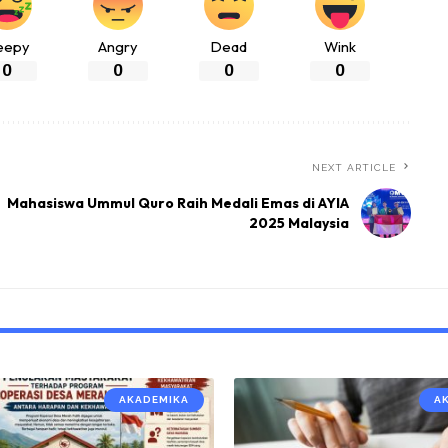
eepy
Angry
Dead
Wink
0
0
0
0
NEXT ARTICLE
Mahasiswa Ummul Quro Raih Medali Emas di AYIA
2025 Malaysia
AKADEMIKA
A