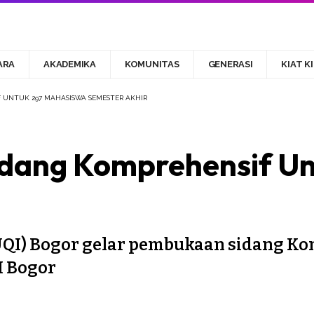
ARA
AKADEMIKA
KOMUNITAS
GENERASI
KIAT K
F UNTUK 297 MAHASISWA SEMESTER AKHIR
idang Komprehensif U
UQI) Bogor gelar pembukaan sidang Ko
I Bogor