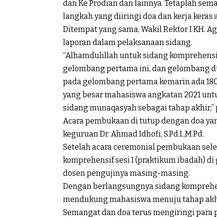
dan Ke Prodian dan lainnya. Tetaplah sema
langkah yang diiringi doa dan kerja kera
Ditempat yang sama, Wakil Rektor I KH. Ag
laporan dalam pelaksanaan sidang.
“Alhamdulillah untuk sidang komprehensi
gelombang pertama ini, dan gelombang du
pada gelombang pertama kemarin ada 18
yang besar mahasiswa angkatan 2021 untu
sidang munaqasyah sebagai tahap akhir,”
Acara pembukaan di tutup dengan doa yan
keguruan Dr. Ahmad Idhofi, S.Pd.I.,M.Pd.
Setelah acara ceremonial pembukaan sele
komprehensif sesi I (praktikum ibadah) di 
dosen pengujinya masing-masing.
Dengan berlangsungnya sidang komprehen
mendukung mahasiswa menuju tahap akhi
Semangat dan doa terus mengiringi para p