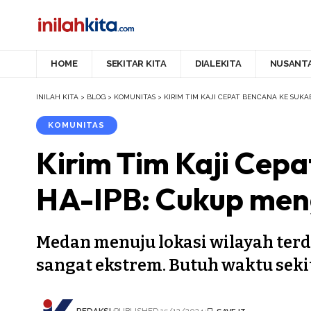
HOME
SEKITAR KITA
DIALEKITA
NUSANT
INILAH KITA
>
BLOG
>
KOMUNITAS
>
KIRIM TIM KAJI CEPAT BENCANA KE SUK
KOMUNITAS
Kirim Tim Kaji Cep
HA-IPB: Cukup meng
Medan menuju lokasi wilayah ter
sangat ekstrem. Butuh waktu sekit