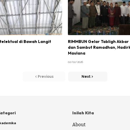
elektual di Bawah Langit
RIMMBUN Gelar Tabligh Akbar I
dan Sambut Ramadhan, Hadir
Maulana
02/02/2026
Previous
Next
ategori
Inilah Kita
kademika
About