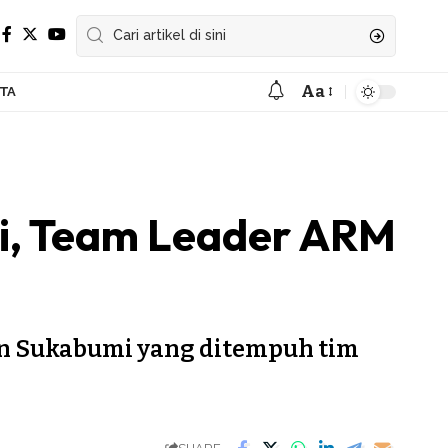
Aa
ITA
Font
Resizer
mi, Team Leader ARM
en Sukabumi yang ditempuh tim