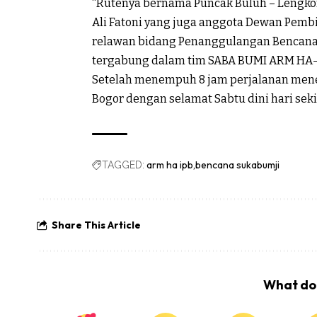
“Rutenya bernama Puncak Buluh – Lengkong
Ali Fatoni yang juga anggota Dewan Pem
relawan bidang Penanggulangan Bencan
tergabung dalam tim SABA BUMI ARM HA-
Setelah menempuh 8 jam perjalanan mene
Bogor dengan selamat Sabtu dini hari seki
arm ha ipb
bencana sukabumji
TAGGED:
Share This Article
What do 