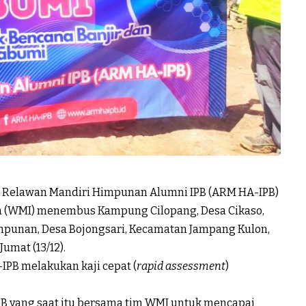
i Relawan Mandiri Himpunan Alumni IPB (ARM HA-IPB)
 (WMI) menembus Kampung Cilopang, Desa Cikaso,
punan, Desa Bojongsari, Kecamatan Jampang Kulon,
umat (13/12).
IPB melakukan kaji cepat (
rapid assessment
)
B yang saat itu bersama tim WMI untuk mencapai