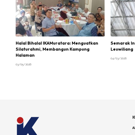
Halal Bihalal IKAMuratara: Menguatkan
Semarak Int
Silaturahmi, Membangun Kampung
Leuwiliang
Halaman
04/03/2026
03/05/2026
K
A