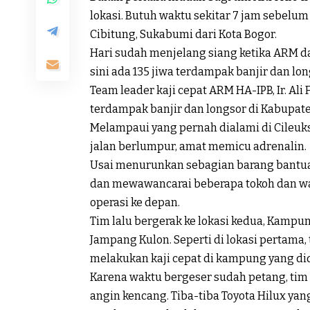
lokasi. Butuh waktu sekitar 7 jam sebel
Cibitung, Sukabumi dari Kota Bogor.
Hari sudah menjelang siang ketika ARM 
sini ada 135 jiwa terdampak banjir dan lon
Team leader kaji cepat ARM HA-IPB, Ir. Al
terdampak banjir dan longsor di Kabupat
Melampaui yang pernah dialami di Cileuksa
jalan berlumpur, amat memicu adrenalin.
Usai menurunkan sebagian barang bantua
dan mewawancarai beberapa tokoh dan war
operasi ke depan.
Tim lalu bergerak ke lokasi kedua, Kamp
Jampang Kulon. Seperti di lokasi pertam
melakukan kaji cepat di kampung yang did
Karena waktu bergeser sudah petang, tim m
angin kencang. Tiba-tiba Toyota Hilux yan