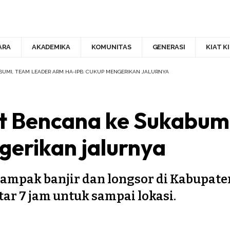
ARA
AKADEMIKA
KOMUNITAS
GENERASI
KIAT K
ABUMI, TEAM LEADER ARM HA-IPB: CUKUP MENGERIKAN JALURNYA
at Bencana ke Sukabu
erikan jalurnya
dampak banjir dan longsor di Kabupat
ar 7 jam untuk sampai lokasi.