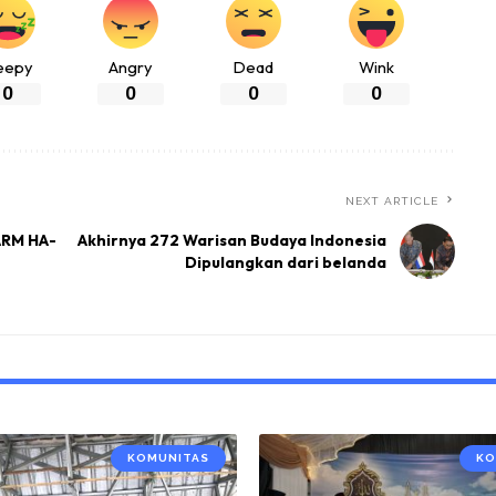
eepy
Angry
Dead
Wink
0
0
0
0
NEXT ARTICLE
 ARM HA-
Akhirnya 272 Warisan Budaya Indonesia
Dipulangkan dari belanda
KOMUNITAS
KO