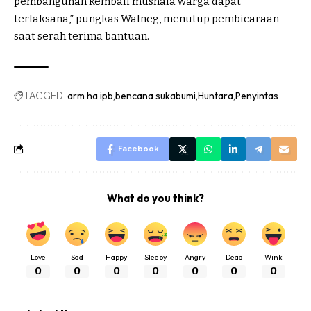
pembangunan kembali mushala warga dapat
terlaksana,” pungkas Walneg, menutup pembicaraan
saat serah terima bantuan.
arm ha ipb
bencana sukabumi
Huntara
Penyintas
TAGGED:
Facebook
What do you think?
Love
Sad
Happy
Sleepy
Angry
Dead
Wink
0
0
0
0
0
0
0