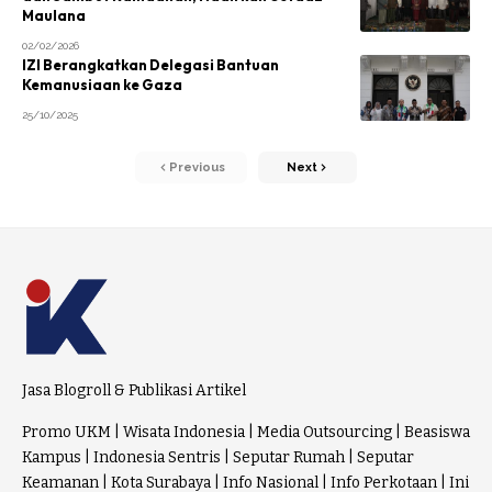
Maulana
02/02/2026
IZI Berangkatkan Delegasi Bantuan
Kemanusiaan ke Gaza
25/10/2025
Previous
Next
Jasa Blogroll & Publikasi Artikel
Promo UKM
|
Wisata Indonesia
|
Media Outsourcing
|
Beasiswa
Kampus
|
Indonesia Sentris
|
Seputar Rumah
|
Seputar
Keamanan
|
Kota Surabaya
|
Info Nasional
|
Info Perkotaan
|
Ini