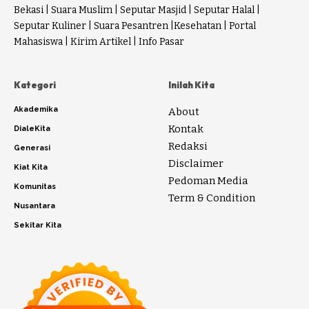
Bekasi
|
Suara Muslim
|
Seputar Masjid
|
Seputar Halal
|
Seputar Kuliner
|
Suara Pesantren
|
Kesehatan
|
Portal
Mahasiswa
|
Kirim Artikel
|
Info Pasar
Kategori
Inilah Kita
Akademika
About
Kontak
DialeKita
Redaksi
Generasi
Disclaimer
Kiat Kita
Pedoman Media
Komunitas
Term & Condition
Nusantara
Sekitar Kita