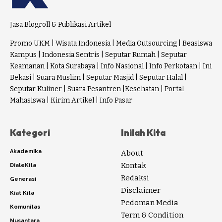
Jasa Blogroll & Publikasi Artikel
Promo UKM
|
Wisata Indonesia
|
Media Outsourcing
|
Beasiswa
Kampus
|
Indonesia Sentris
|
Seputar Rumah
|
Seputar
Keamanan
|
Kota Surabaya
|
Info Nasional
|
Info Perkotaan
|
Ini
Bekasi
|
Suara Muslim
|
Seputar Masjid
|
Seputar Halal
|
Seputar Kuliner
|
Suara Pesantren
|
Kesehatan
|
Portal
Mahasiswa
|
Kirim Artikel
|
Info Pasar
Kategori
Inilah Kita
Akademika
About
Kontak
DialeKita
Redaksi
Generasi
Disclaimer
Kiat Kita
Pedoman Media
Komunitas
Term & Condition
Nusantara