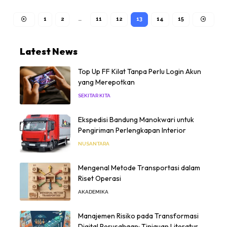
1
2
…
11
12
13
14
15
Latest News
Top Up FF Kilat Tanpa Perlu Login Akun
yang Merepotkan
SEKITAR KITA
Ekspedisi Bandung Manokwari untuk
Pengiriman Perlengkapan Interior
NUSANTARA
Mengenal Metode Transportasi dalam
Riset Operasi
AKADEMIKA
Manajemen Risiko pada Transformasi
Digital Perusahaan: Tinjauan Literatur