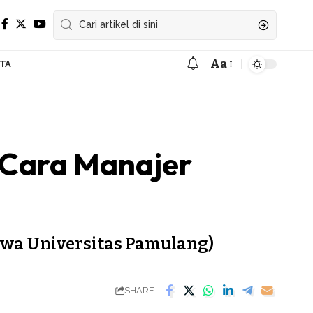
Aa
ITA
Font
Resizer
 Cara Manajer
iswa Universitas Pamulang)
SHARE