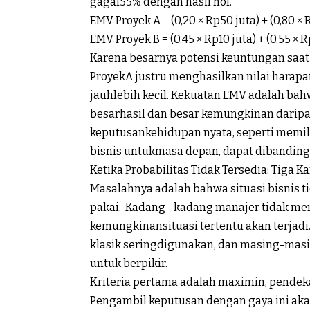
gagal
55
%
dengan
hasil
nol.
EMV
Proyek
A = (0,20 × Rp50
juta
) + (0,80 ×
EMV
Proyek
B = (0,45 × Rp10
juta
) + (0,55 × 
Karena
besarnya
potensi
keuntungan
saat
Proyek
A
justru
menghasilkan
nilai
harapa
jauh
lebih
kecil
.
Kekuatan
EMV
adalah
bah
besar
hasil
dan
besar
kemungkinan
darip
keputusan
kehidupan
nyata
,
seperti
memil
bisnis
untuk
masa
depan
,
dapat
dibandin
Ketika
Probabilitas
Tidak
Tersedia
: Tiga
Ka
Masalahnya
adalah
bahwa
situasi
bisnis
t
pakai
.
Kadang
–
kadang
manajer
tidak
mem
kemungkinan
situasi
tertentu
akan
terjadi
klasik
sering
digunakan
, dan masing-mas
untuk
berpikir
.
Kriteria
pertama
adalah
maximin,
pendek
Pengambil
keputusan
dengan
gaya
ini
ak