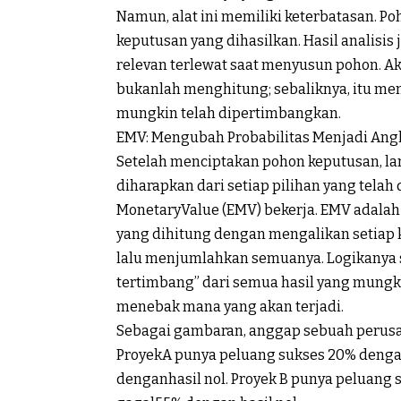
Namun, alat ini memiliki keterbatasan. 
keputusan yang dihasilkan. Hasil analisis 
relevan terlewat saat menyusun pohon. Ak
bukanlah menghitung; sebaliknya, itu m
mungkin telah dipertimbangkan.
EMV:
Mengubah
Probabilitas
Menjadi
Angk
Setelah menciptakan pohon keputusan, la
diharapkan dari setiap pilihan yang telah
Monetary
Value
(EMV) bekerja. EMV adalah 
yang dihitung dengan mengalikan setiap 
lalu menjumlahkan semuanya. Logikanya 
tertimbang” dari semua hasil yang mungk
menebak mana yang akan terjadi.
Sebagai
gambaran
,
anggap
sebuah
perus
Proyek
A punya
peluang
sukses
20
%
deng
dengan
hasil
nol.
Proyek
B punya
peluang