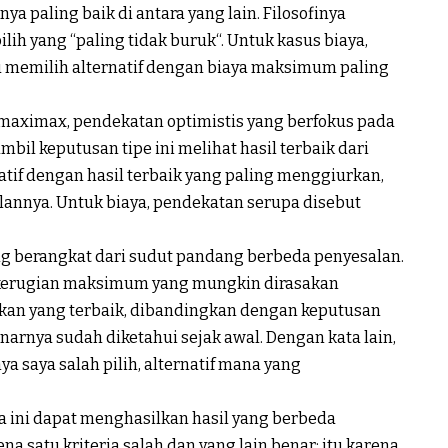
knya
paling
baik
di
antara
yang lain.
Filosofinya
ilih
yang “paling
tidak
buruk
“.
Untuk
kasus
biaya
,
u
memilih
alternatif
dengan
biaya
maksimum
paling
maximax
,
pendekatan
optimistis
yang
berfokus
pada
mbil
keputusan
tipe
ini
melihat
hasil
terbaik
dari
atif
dengan
hasil
terbaik
yang paling
menggiurkan
,
lannya
.
Untuk
biaya
,
pendekatan
serupa
disebut
ng
berangkat
dari
sudut
pandang
berbeda
penyesalan
.
kerugian
maksimum
yang
mungkin
dirasakan
kan
yang
terbaik
,
dibandingkan
dengan
keputusan
narnya
sudah
diketahui
sejak
awal
.
Dengan
kata lain,
nya
saya
salah
pilih
,
alternatif
mana yang
a
ini
dapat
menghasilkan
hasil
yang
berbeda
ena
satu
kriteria
salah dan yang lain
benar
;
itu
karena