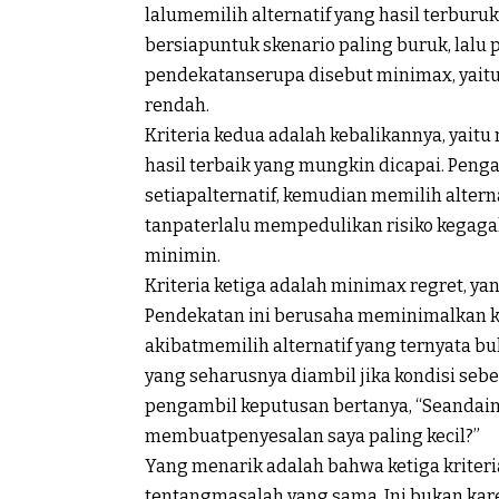
lalu
memilih
alternatif
yang
hasil
terburu
bersiap
untuk
skenario
paling
buruk
,
lalu
p
pendekatan
serupa
disebut
minimax,
yait
rendah
.
Kriteria
kedua
adalah
kebalikannya
,
yaitu
hasil
terbaik
yang
mungkin
dicapai
.
Penga
setiap
alternatif
,
kemudian
memilih
altern
tanpa
terlalu
mempedulikan
risiko
kegaga
minimin
.
Kriteria
ketiga
adalah
minimax regret, ya
Pendekatan
ini
berusaha
meminimalkan
akibat
memilih
alternatif
yang
ternyata
bu
yang
seharusnya
diambil
jika
kondisi
sebe
pengambil
keputusan
bertanya
, “
Seandai
membuat
penyesalan
saya
paling
kecil
?”
Yang
menarik
adalah
bahwa
ketiga
kriteri
tentang
masalah
yang
sama
. Ini
bukan
kar