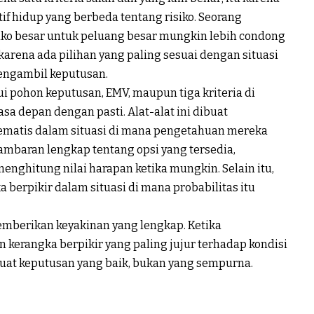
if
hidup
yang
berbeda
tentang
risiko
.
Seorang
iko
besar
untuk
peluang
besar
mungkin
lebih
condong
karena
ada
pilihan
yang paling
sesuai
dengan
situasi
engambil
keputusan
.
ui
pohon
keputusan
, EMV,
maupun
tiga
kriteria
di
asa
depan
dengan
pasti
. Alat-
alat
ini
dibuat
ematis
dalam
situasi
di mana
pengetahuan
mereka
ambaran
lengkap
tentang
opsi
yang
tersedia
,
menghitung
nilai
harapan
ketika
mungkin
. Selain
itu
,
ka
berpikir
dalam
situasi
di mana
probabilitas
itu
mberikan
keyakinan
yang
lengkap
. Ketika
n
kerangka
berpikir
yang paling
jujur
terhadap
kondisi
uat
keputusan
yang
baik
,
bukan
yang
sempurna
.