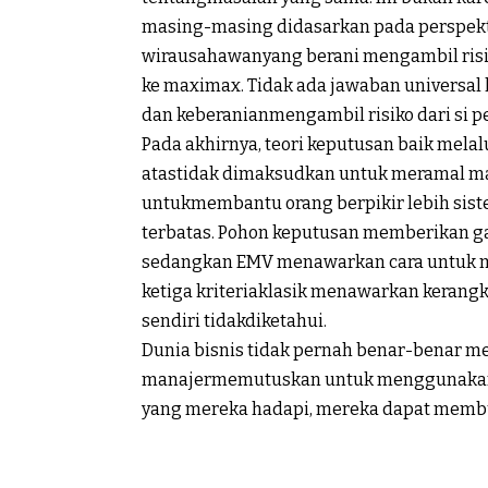
masing-
masing
didasarkan
pada
perspekt
wirausahawan
yang
berani
mengambil
ris
ke
maximax
. Tidak
ada
jawaban
universal
dan
keberanian
mengambil
risiko
dari
si
p
Pada
akhirnya
,
teori
keputusan
baik
melal
atas
tidak
dimaksudkan
untuk
meramal
m
untuk
membantu
orang
berpikir
lebih
sist
terbatas
.
Pohon
keputusan
memberikan
g
sedangkan
EMV
menawarkan
cara
untuk
ketiga
kriteria
klasik
menawarkan
kerang
sendiri
tidak
diketahui
.
Dunia
bisnis
tidak
pernah
benar-benar
me
manajer
memutuskan
untuk
menggunaka
yang
mereka
hadapi
,
mereka
dapat
memb