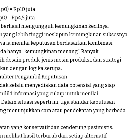
 Rp0) = Rp10
juta
Rp0) = Rp4,5
juta
berhasil
mengungguli
kemungkinan
kecilnya
,
n
yang
lebih
tinggi
meskipun
kemungkinan
suksesnya
wa
ia
menilai
keputusan
berdasarkan
kombinasi
ada
hanya
“
kemungkinan
menang
“. Banyak
ih
desain
produk
,
jenis
mesin
produksi
, dan strategi
gkan
dengan
logika
serupa
.
rakter
Pengambil
Keputusan
idak
selalu
menyediakan
data
potensial
yang
siap
iliki
informasi
yang
cukup
untuk
menilai
.
Dalam
situasi
seperti
ini
,
tiga
standar
keputusan
ing
menunjukkan
cara
atau
pendekatan
yang
berbeda
atan
yang
konservatif
dan
cenderung
pesimistis
.
an
melihat
hasil
terburuk
dari
setiap
alternatif
,