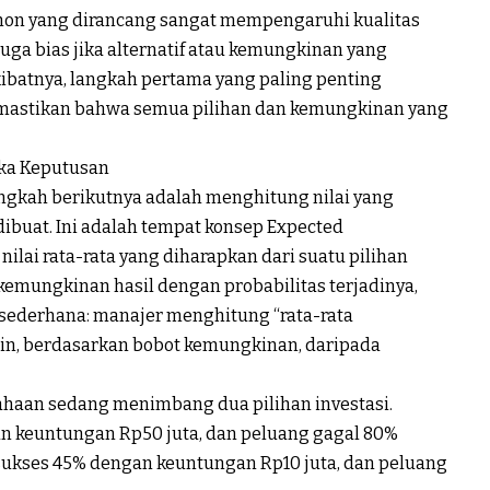
Pohon yang dirancang sangat mempengaruhi kualitas
juga bias jika alternatif atau kemungkinan yang
ibatnya, langkah pertama yang paling penting
emastikan bahwa semua pilihan dan kemungkinan yang
a Keputusan
ngkah berikutnya adalah menghitung nilai yang
 dibuat. Ini adalah tempat konsep
Expected
nilai rata-rata yang diharapkan dari suatu pilihan
kemungkinan hasil dengan probabilitas terjadinya,
sederhana: manajer menghitung “rata-rata
in, berdasarkan bobot kemungkinan, daripada
ahaan
sedang
menimbang
dua
pilihan
investasi
.
an
keuntungan
Rp50
juta
, dan
peluang
gagal
80
%
sukses
45
%
dengan
keuntungan
Rp10
juta
, dan
peluang