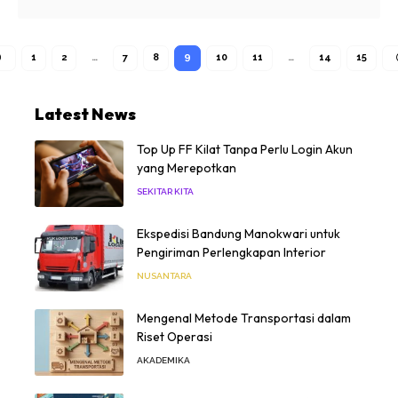
1
2
…
7
8
9
10
11
…
14
15
Latest News
Top Up FF Kilat Tanpa Perlu Login Akun
yang Merepotkan
SEKITAR KITA
Ekspedisi Bandung Manokwari untuk
Pengiriman Perlengkapan Interior
NUSANTARA
Mengenal Metode Transportasi dalam
Riset Operasi
AKADEMIKA