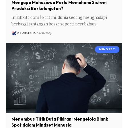
Mengapa Mahasiswa Perlu Memahami Sistem
Produksi Berkelanjutan?
Inilahkita.com | Saat ini, dunia sedang menghadapi
berbagai tantangan besar seperti perubahan…
REDAKSI KITA
04/11/2025
MINDSET
Menembus Titik Buta Pikiran: Mengelola Blank
Spot dalam Mindset Manusia