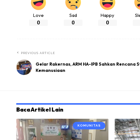
Love
Sad
Happy
Sl
0
0
0
PREVIOUS ARTICLE
Gelar Rakernas, ARM HA-IPB Sahkan Rencana S
Kemanusiaan
Baca Artikel Lain
KOMUNITAS