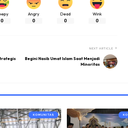
eepy
Angry
Dead
Wink
0
0
0
0
NEXT ARTICLE
trategis
Begini Nasib Umat Islam Saat Menjadi
Minoritas
KOMUNITAS
KO