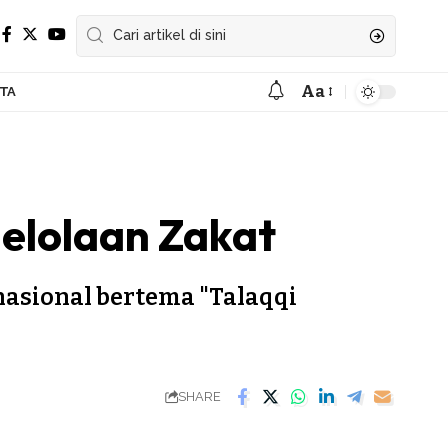
Aa
ITA
Font
Resizer
gelolaan Zakat
nasional bertema "Talaqqi
SHARE