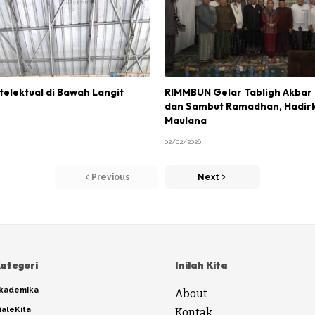
elektual di Bawah Langit
RIMMBUN Gelar Tabligh Akbar I
dan Sambut Ramadhan, Hadir
Maulana
02/02/2026
Previous
Next
ategori
Inilah Kita
kademika
About
ialeKita
Kontak