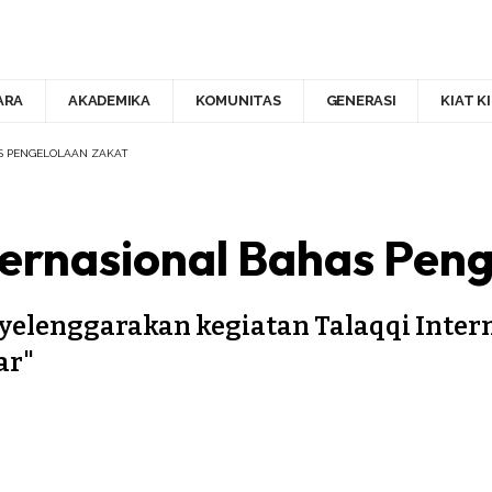
ARA
AKADEMIKA
KOMUNITAS
GENERASI
KIAT K
AS PENGELOLAAN ZAKAT
nternasional Bahas Pen
enyelenggarakan kegiatan Talaqqi Inter
ar"