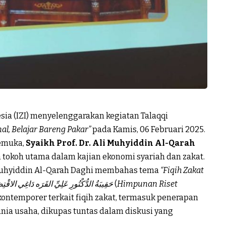
sia (
IZI
) menyelenggarakan kegiatan Talaqqi
nal, Belajar Bareng Pakar”
pada Kamis, 06 Februari 2025.
kemuka,
Syaikh Prof. Dr. Ali Muhyiddin Al-Qarah
n tokoh utama dalam kajian ekonomi syariah dan zakat.
Ali Muhyiddin Al-Qarah Daghi membahas tema
“Fiqih Zakat
حَقِيبَةُ الدُّكْتُورِ عَلِيِّ القَرَه دَاغِي الاقْتِصَ
(
Himpunan Riset
 kontemporer terkait fiqih zakat, termasuk penerapan
nia usaha, dikupas tuntas dalam diskusi yang