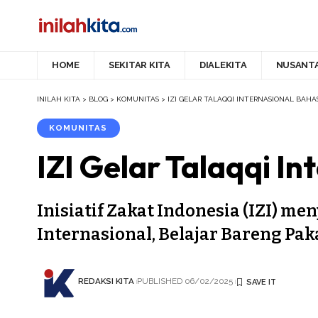
HOME
SEKITAR KITA
DIALEKITA
NUSANT
INILAH KITA
>
BLOG
>
KOMUNITAS
>
IZI GELAR TALAQQI INTERNASIONAL BAH
KOMUNITAS
IZI Gelar Talaqqi I
Inisiatif Zakat Indonesia (IZI) m
Internasional, Belajar Bareng Pak
REDAKSI KITA
PUBLISHED 06/02/2025