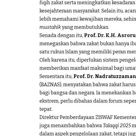
fiqih zakat serta meningkatkan kesadar
kesejahteraan masyarakat. Selain itu, acar
lebih memahami kewajiban mereka, sehing
mustahik
yang membutuhkan.
Senada dengan itu,
Prof. Dr. K.H. Asror
menegaskan bahwa zakat bukan hanya i
satu rukun Islam yang memiliki peran m
Oleh karena itu, diperlukan sistem pengel
memberikan manfaat maksimal bagi umat
Sementara itu,
Prof. Dr. Nadratuzzama
(BAZNAS), menyatakan bahwa zakat harus m
bagi bangsa dan negara. Ia menekankan ba
ekstrem, perlu dibahas dalam forum sepe
tepat.
Direktur Pemberdayaan ZISWAF Kementer
juga menambahkan bahwa
Talaqqi 2025
m
dalam aspek pengelolaan zakat, tetapi j