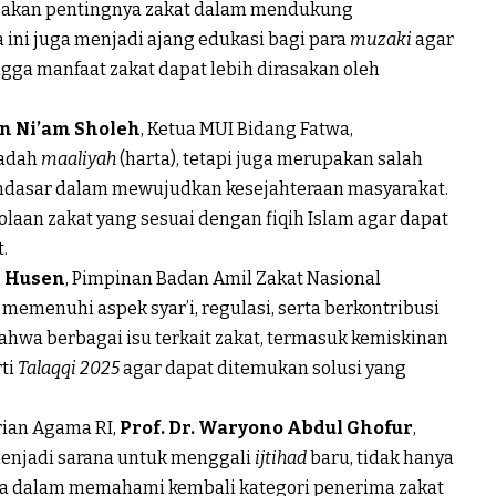
an akan pentingnya zakat dalam mendukung
a ini juga menjadi ajang edukasi bagi para
muzaki
agar
ga manfaat zakat dapat lebih dirasakan oleh
un Ni’am Sholeh
, Ketua MUI Bidang Fatwa,
badah
maaliyah
(harta), tetapi juga merupakan salah
endasar dalam mewujudkan kesejahteraan masyarakat.
olaan zakat yang sesuai dengan fiqih Islam agar dapat
.
n Husen
, Pimpinan Badan Amil Zakat Nasional
emenuhi aspek syar’i, regulasi, serta berkontribusi
hwa berbagai isu terkait zakat, termasuk kemiskinan
rti
Talaqqi 2025
agar dapat ditemukan solusi yang
ian Agama RI,
Prof. Dr. Waryono Abdul Ghofur
,
enjadi sarana untuk menggali
ijtihad
baru, tidak hanya
uga dalam memahami kembali kategori penerima zakat