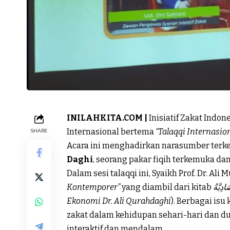
INILAHKITA.COM |
Inisiatif Zakat Indone
Internasional bertema
“Talaqqi Internasio
SHARE
Acara ini menghadirkan narasumber ter
Daghi
, seorang pakar fiqih terkemuka da
Dalam sesi talaqqi ini, Syaikh Prof. Dr. 
Kontemporer”
yang diambil dari kitab
ادِيَّةُ
Ekonomi Dr. Ali Qurahdaghi
). Berbagai isu
zakat dalam kehidupan sehari-hari dan du
interaktif dan mendalam.