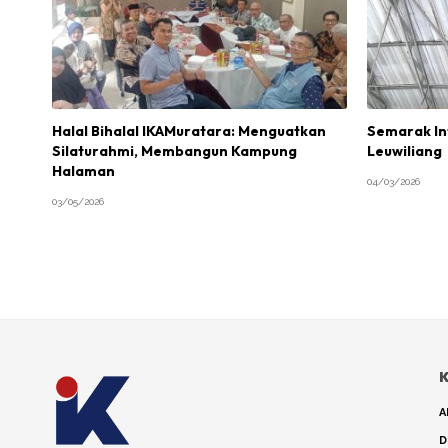
Halal Bihalal IKAMuratara: Menguatkan
Semarak Int
Silaturahmi, Membangun Kampung
Leuwiliang
Halaman
04/03/2026
03/05/2026
K
A
D